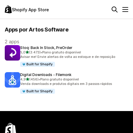
Shopify App Store
Apps por Artos Software
2 apps
Stoq: Back In Stock, PreOrder
de 5 estrelas
5,0
(3.473)
•
Plano gratuito disponível
3473 avaliações ao todo
Avisar me! Envie alertas de volta ao estoque e de reposição
Built for Shopify
Digital Downloads ‑ Filemonk
de 5 estrelas
4,9
(456)
•
Plano gratuito disponível
456 avaliações ao todo
Venda downloads e produtos digitais em 3 passos rápidos
Built for Shopify