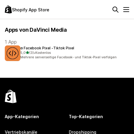
Shopify App Store
Apps von DaVinci Media
1 App
α Facebook Pixel ‑Tiktok Pixel
von 5 Sternen
5,0
(3)
•
Kostenlos
3 Rezensionen insgesamt
Mehrere serverseitige Facebook- und Tiktok-Pixel verfolgen
App-Kategorien
Top-Kategorien
Vertriebskanäle
Dropshipping