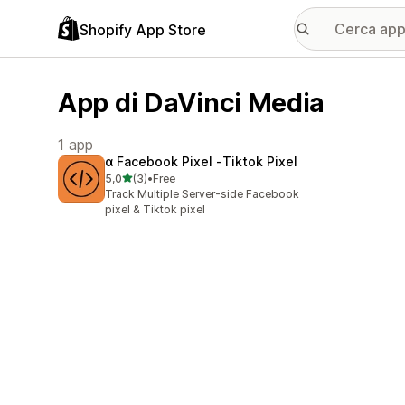
Shopify App Store
App di DaVinci Media
1 app
α Facebook Pixel ‑Tiktok Pixel
stelle su 5
5,0
(3)
•
Free
3 recensioni totali
Track Multiple Server-side Facebook
pixel & Tiktok pixel