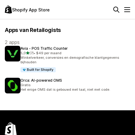
Shopify App Store
Apps van Retailogists
2 apps
Avia ‑ POS Traffic Counter
van 5 sterren
5,0
(7)
•
$49 per maand
7 recensies in totaal
Winkelverkeer, conversies en demografische klantgegevens
bijhouden
Built for Shopify
Orca: AI‑powered OMS
Gratis
Het enige OMS dat is gebouwd met taal, niet met code.