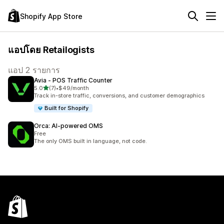
Shopify App Store
แอปโดย Retailogists
แอป 2 รายการ
Avia ‑ POS Traffic Counter
เต็ม 5 ดาว
5.0
(7)
•
$49/month
ทั้งหมด 7 รีวิว
Track in-store traffic, conversions, and customer demographics
Built for Shopify
Orca: AI‑powered OMS
Free
The only OMS built in language, not code.