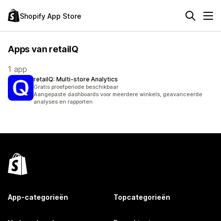
Shopify App Store
Apps van retailQ
1 app
retailQ: Multi‑store Analytics
Gratis proefperiode beschikbaar
Aangepaste dashboards voor meerdere winkels, geavanceerde
analyses en rapporten
App-categorieën
Topcategorieën