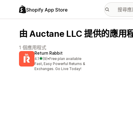
Shopify App Store
由 Auctane LLC 提供的應用
1 個應用程式
Return Rabbit
滿分 5 顆星
4.1
(9)
•
Free plan available
共有 9 則評價
Fast, Easy Powerful Returns &
Exchanges. Go Live Today!