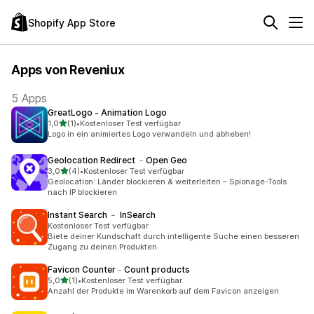
Shopify App Store
Apps von Reveniux
5 Apps
GreatLogo ‑ Animation Logo
von 5 Sternen
1,0
(1)
•
Kostenloser Test verfügbar
1 Rezensionen insgesamt
Logo in ein animiertes Logo verwandeln und abheben!
Geolocation Redirect ﹣Open Geo
von 5 Sternen
3,0
(4)
•
Kostenloser Test verfügbar
4 Rezensionen insgesamt
Geolocation: Länder blockieren & weiterleiten – Spionage-Tools
nach IP blockieren
Instant Search ﹣ InSearch
Kostenloser Test verfügbar
Biete deiner Kundschaft durch intelligente Suche einen besseren
Zugang zu deinen Produkten
Favicon Counter﹣Count products
von 5 Sternen
5,0
(1)
•
Kostenloser Test verfügbar
1 Rezensionen insgesamt
Anzahl der Produkte im Warenkorb auf dem Favicon anzeigen