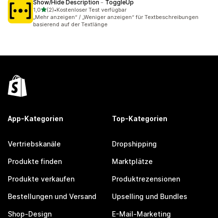
Show/Hide Description﹣ToggleUp
von 5 Sternen
1,0
(2)
•
Kostenloser Test verfügbar
2 Rezensionen insgesamt
„Mehr anzeigen“ / „Weniger anzeigen“ für Textbeschreibungen
basierend auf der Textlänge
App-Kategorien
Top-Kategorien
Vertriebskanäle
Dropshipping
Produkte finden
Marktplätze
Produkte verkaufen
Produktrezensionen
Bestellungen und Versand
Upselling und Bundles
Shop-Design
E-Mail-Marketing