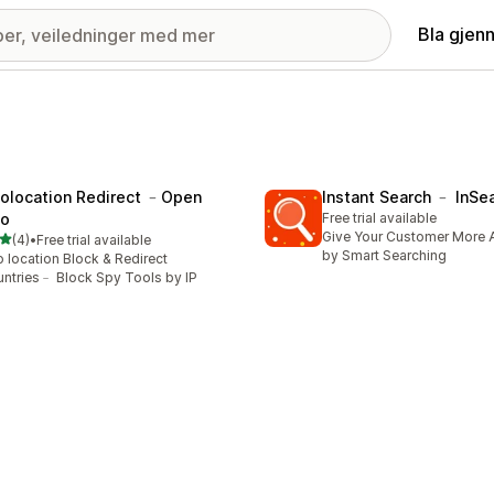
Bla gjen
olocation Redirect ﹣Open
Instant Search ﹣ InSe
o
Free trial available
Give Your Customer More A
av 5 stjerner
(4)
•
Free trial available
alt 4 omtaler
by Smart Searching
 location Block & Redirect
ntries﹣ Block Spy Tools by IP