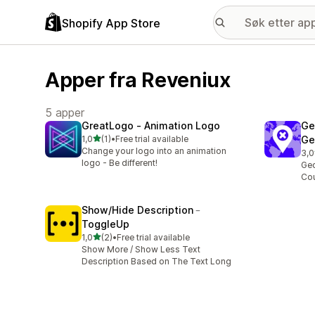
Shopify App Store
Apper fra Reveniux
5 apper
GreatLogo ‑ Animation Logo
Ge
av 5 stjerner
1,0
(1)
•
Free trial available
Ge
Totalt 1 omtaler
Change your logo into an animation
3,0
Tot
logo - Be different!
Geo
Cou
Show/Hide Description﹣
ToggleUp
av 5 stjerner
1,0
(2)
•
Free trial available
Totalt 2 omtaler
Show More / Show Less Text
Description Based on The Text Long