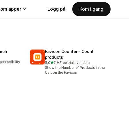
nom apper
Logg på
Kom i gang
arch
Favicon Counter﹣Count
products
ccessibility
av 5 stjerner
5,0
(1)
•
Free trial available
Totalt 1 omtaler
Show the Number of Products in the
Cart on the Favicon