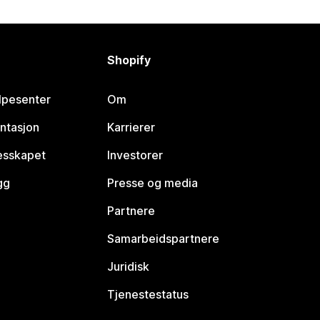
Shopify
lpesenter
Om
ntasjon
Karrierer
lesskapet
Investorer
gg
Presse og media
Partnere
Samarbeidspartnere
Juridisk
Tjenestestatus