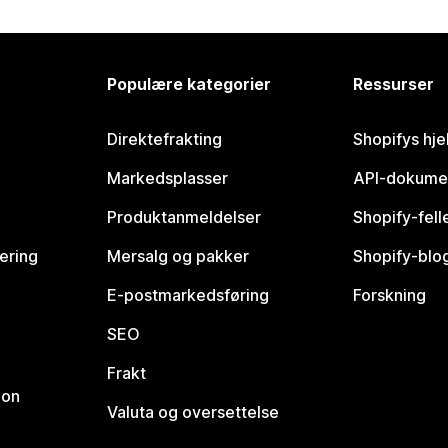
Populære kategorier
Ressurser
Direktefrakting
Shopifys hje
Markedsplasser
API-dokume
Produktanmeldelser
Shopify-fel
vering
Mersalg og pakker
Shopify-blo
E-postmarkedsføring
Forskning
SEO
Frakt
jon
Valuta og oversettelse