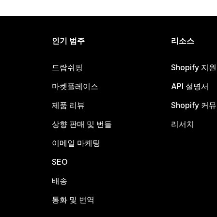
인기 범주
리소스
드랍쉬핑
Shopify 지
마켓플레이스
API 설명서
제품 리뷰
Shopify 커
상향 판매 및 번들
리서치
이메일 마케팅
SEO
배송
통화 및 번역