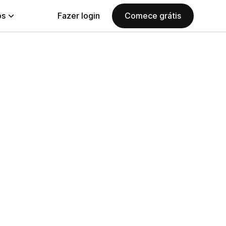
ps
Fazer login
Comece grátis