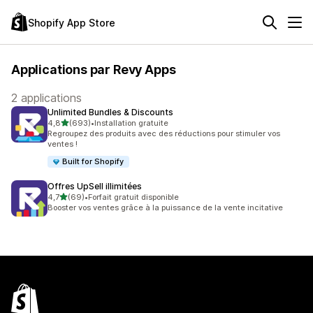
Shopify App Store
Applications par Revy Apps
2 applications
Unlimited Bundles & Discounts
étoile(s) sur 5
4,8
(693)
•
Installation gratuite
693 avis au total
Regroupez des produits avec des réductions pour stimuler vos
ventes !
Built for Shopify
Offres UpSell illimitées
étoile(s) sur 5
4,7
(69)
•
Forfait gratuit disponible
69 avis au total
Booster vos ventes grâce à la puissance de la vente incitative