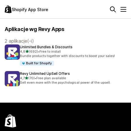
Shopify App Store
Aplikacje wg Revy Apps
2 aplikacje(-i)
Unlimited Bundles & Discounts
na 5 gwiazdek
4,8
(692)
•
Free to install
Łączna liczba recenzji: 692
Bundle products together with discounts to boost your sales!
Built for Shopify
Revy Unlimited UpSell Offers
na 5 gwiazdek
4,7
(70)
•
Free plan available
Łączna liczba recenzji: 70
Sell even more with the psychological power of the upsell.