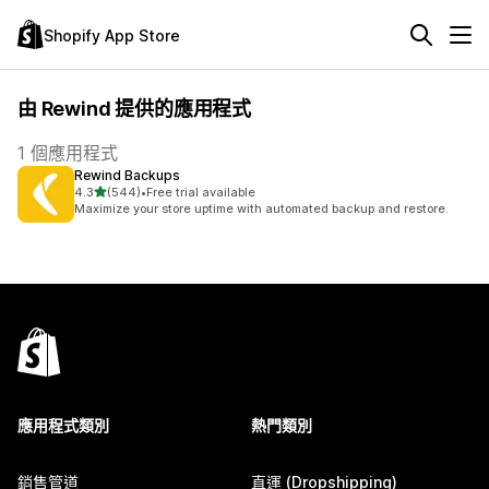
Shopify App Store
由 Rewind 提供的應用程式
1 個應用程式
Rewind Backups
滿分 5 顆星
4.3
(544)
•
Free trial available
共有 544 則評價
Maximize your store uptime with automated backup and restore.
應用程式類別
熱門類別
銷售管道
直運 (Dropshipping)