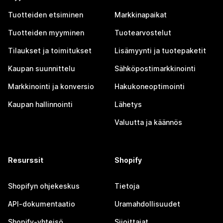
Tuotteiden etsiminen
Markkinapaikat
Tuotteiden myyminen
Tuotearvostelut
Tilaukset ja toimitukset
Lisämyynti ja tuotepaketit
Kaupan suunnittelu
Sähköpostimarkkinointi
Markkinointi ja konversio
Hakukoneoptimointi
Kaupan hallinnointi
Lähetys
Valuutta ja käännös
Resurssit
Shopify
Shopifyn ohjekeskus
Tietoja
API-dokumentaatio
Uramahdollisuudet
Shopify-yhteisö
Sijoittajat