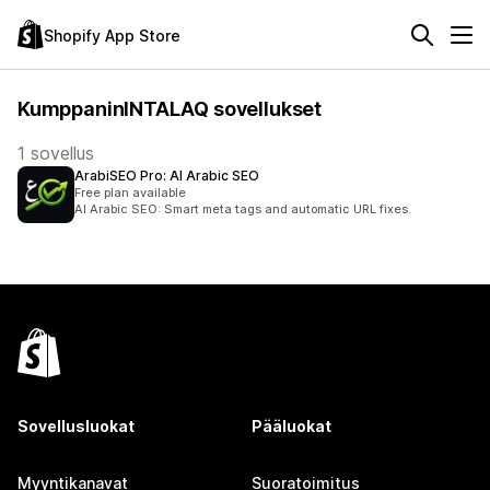
Shopify App Store
KumppaninINTALAQ sovellukset
1 sovellus
ArabiSEO Pro: AI Arabic SEO
Free plan available
AI Arabic SEO: Smart meta tags and automatic URL fixes.
Sovellusluokat
Pääluokat
Myyntikanavat
Suoratoimitus