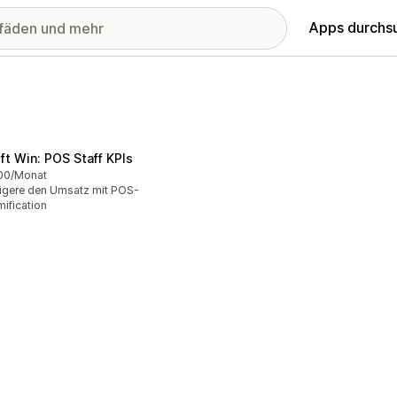
Apps durchs
ift Win: POS Staff KPIs
00/Monat
igere den Umsatz mit POS-
ification