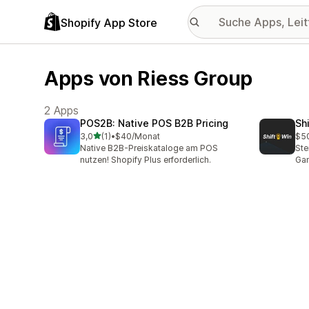
Shopify App Store
Apps von Riess Group
2 Apps
POS2B: Native POS B2B Pricing
Sh
von 5 Sternen
3,0
(1)
•
$40/Monat
$5
1 Rezensionen insgesamt
Native B2B-Preiskataloge am POS
Ste
nutzen! Shopify Plus erforderlich.
Gam