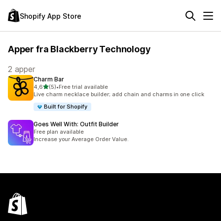
Shopify App Store
Apper fra Blackberry Technology
2 apper
Charm Bar
av 5 stjerner
4,6
(5)
•
Free trial available
Totalt 5 omtaler
Live charm necklace builder; add chain and charms in one click
Built for Shopify
Goes Well With: Outfit Builder
Free plan available
Increase your Average Order Value.