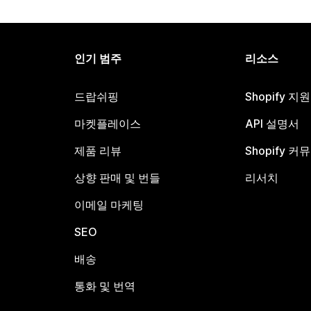
인기 범주
리소스
드랍쉬핑
Shopify 지
마켓플레이스
API 설명서
제품 리뷰
Shopify 커
상향 판매 및 번들
리서치
이메일 마케팅
SEO
배송
통화 및 번역