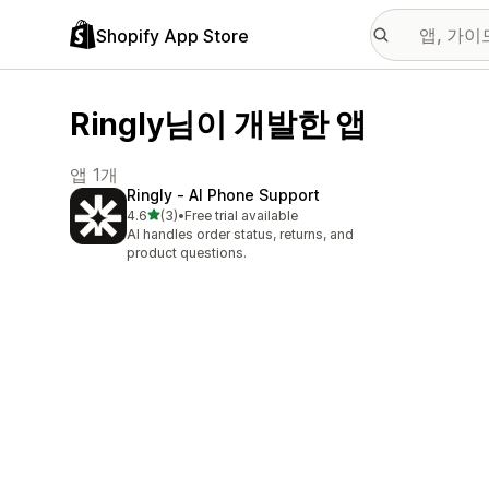
Shopify App Store
Ringly님이 개발한 앱
앱 1개
Ringly ‑ AI Phone Support
별 5개 중
4.6
(3)
•
Free trial available
총 리뷰 3개
AI handles order status, returns, and
product questions.