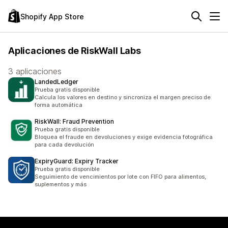
Shopify App Store
Aplicaciones de RiskWall Labs
3 aplicaciones
LandedLedger
Prueba gratis disponible
Calcula los valores en destino y sincroniza el margen preciso de
forma automática
RiskWall: Fraud Prevention
Prueba gratis disponible
Bloquea el fraude en devoluciones y exige evidencia fotográfica
para cada devolución
ExpiryGuard: Expiry Tracker
Prueba gratis disponible
Seguimiento de vencimientos por lote con FIFO para alimentos,
suplementos y más