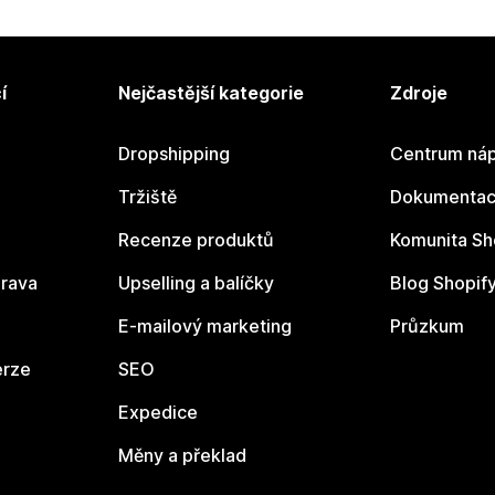
í
Nejčastější kategorie
Zdroje
Dropshipping
Centrum náp
Tržiště
Dokumentace
Recenze produktů
Komunita Sh
rava
Upselling a balíčky
Blog Shopif
E-mailový marketing
Průzkum
erze
SEO
Expedice
Měny a překlad