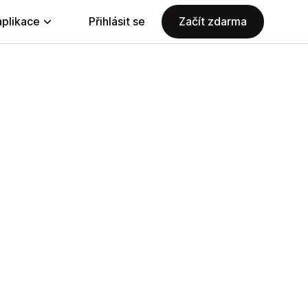
aplikace
Přihlásit se
Začít zdarma