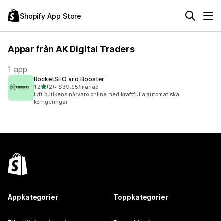
Shopify App Store
Appar från AK Digital Traders
1 app
RocketSEO and Booster
av 5 stjärnor
1,2
(2)
•
$39.95/månad
2 recensioner totalt
Lyft butikens närvaro online med kraftfulla automatiska
korrigeringar
Appkategorier
Toppkategorier