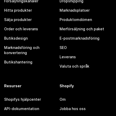
Försäljningskanaler
Dropshipping
Hitta produkter
Marknadsplatser
Sälja produkter
Produktomdömen
Order och leverans
Merförsäljning och paket
Butiksdesign
E-postmarknadsföring
Marknadsföring och
SEO
konvertering
Leverans
Butikshantering
Valuta och språk
Resurser
Shopify
Shopifys hjälpcenter
Om
API-dokumentation
Jobba hos oss