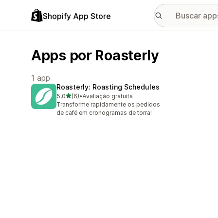
Shopify App Store
Apps por Roasterly
1 app
Roasterly: Roasting Schedules
de 5 estrelas
5,0
(6)
•
Avaliação gratuita
6 avaliações ao todo
Transforme rapidamente os pedidos
de café em cronogramas de torra!