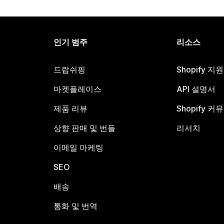
인기 범주
리소스
드랍쉬핑
Shopify 지
마켓플레이스
API 설명서
제품 리뷰
Shopify 커
상향 판매 및 번들
리서치
이메일 마케팅
SEO
배송
통화 및 번역