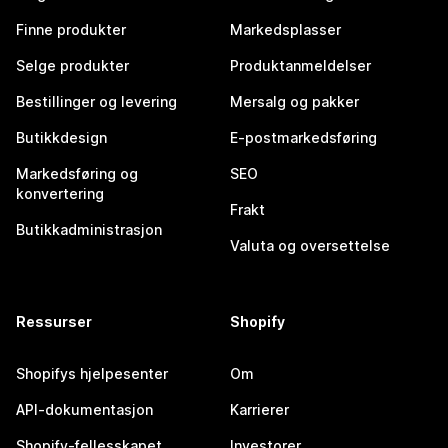
Finne produkter
Markedsplasser
Selge produkter
Produktanmeldelser
Bestillinger og levering
Mersalg og pakker
Butikkdesign
E-postmarkedsføring
Markedsføring og
SEO
konvertering
Frakt
Butikkadministrasjon
Valuta og oversettelse
Ressurser
Shopify
Shopifys hjelpesenter
Om
API-dokumentasjon
Karrierer
Shopify-fellesskapet
Investorer