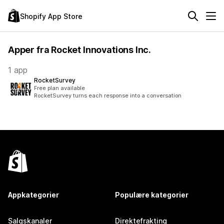
Shopify App Store
Apper fra Rocket Innovations Inc.
1 app
RocketSurvey
Free plan available
RocketSurvey turns each response into a conversation
Appkategorier
Populære kategorier
Salgskanaler
Direktefrakting