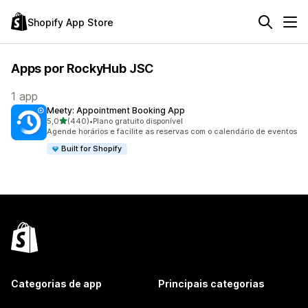
Shopify App Store
Apps por RockyHub JSC
1 app
Meety: Appointment Booking App
de 5 estrelas
5,0
(440)
•
Plano gratuito disponível
440 avaliações ao todo
Agende horários e facilite as reservas com o calendário de eventos
Built for Shopify
Categorias de app
Principais categorias