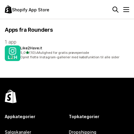
Shopify App Store
Apps fra Rounders
1 app
Like2Have.it
ud af 5 stjerner
5,0
(10)
•
Mulighed for gratis prøveperiode
10 anmeldelser i alt
Opret flotte Instagram-gallerier med købsfunktion til alle sider
Appkategorier
Topkategorier
Salgskanaler
Dropshipping