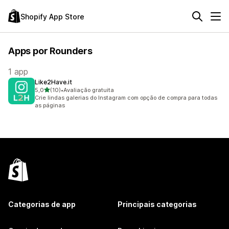
Shopify App Store
Apps por Rounders
1 app
Like2Have.it
de 5 estrelas
5,0
(10)
•
Avaliação gratuita
10 avaliações ao todo
Crie lindas galerias do Instagram com opção de compra para todas
as páginas
Categorias de app
Principais categorias