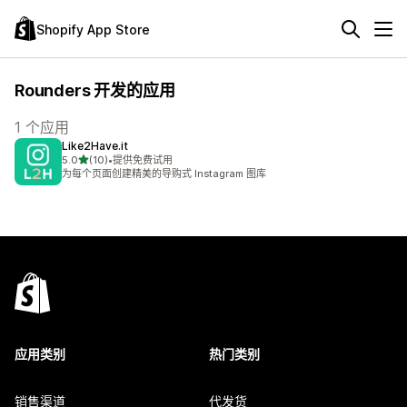
Shopify App Store
Rounders 开发的应用
1 个应用
Like2Have.it
星（满分 5 星）
5.0
(10)
•
提供免费试用
总共 10 条评论
为每个页面创建精美的导购式 Instagram 图库
应用类别
热门类别
销售渠道
代发货