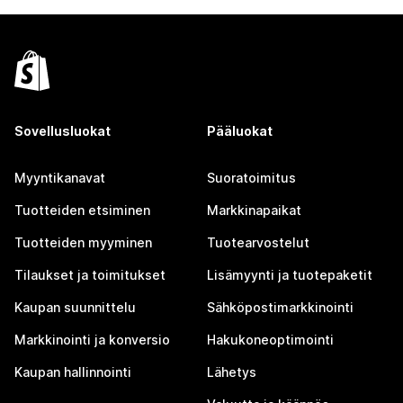
Sovellusluokat
Pääluokat
Myyntikanavat
Suoratoimitus
Tuotteiden etsiminen
Markkinapaikat
Tuotteiden myyminen
Tuotearvostelut
Tilaukset ja toimitukset
Lisämyynti ja tuotepaketit
Kaupan suunnittelu
Sähköpostimarkkinointi
Markkinointi ja konversio
Hakukoneoptimointi
Kaupan hallinnointi
Lähetys