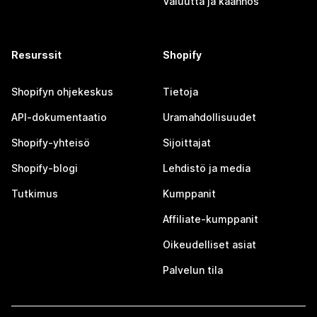
Valuutta ja käännös
Resurssit
Shopify
Shopifyn ohjekeskus
Tietoja
API-dokumentaatio
Uramahdollisuudet
Shopify-yhteisö
Sijoittajat
Shopify-blogi
Lehdistö ja media
Tutkimus
Kumppanit
Affiliate-kumppanit
Oikeudelliset asiat
Palvelun tila