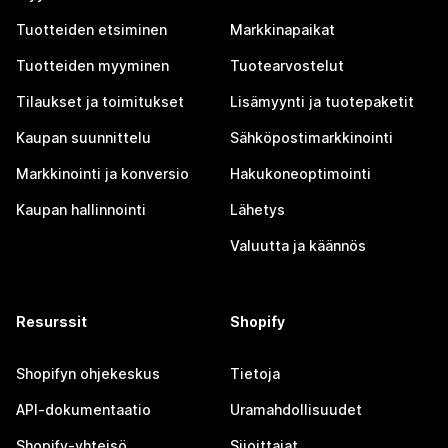
Tuotteiden etsiminen
Markkinapaikat
Tuotteiden myyminen
Tuotearvostelut
Tilaukset ja toimitukset
Lisämyynti ja tuotepaketit
Kaupan suunnittelu
Sähköpostimarkkinointi
Markkinointi ja konversio
Hakukoneoptimointi
Kaupan hallinnointi
Lähetys
Valuutta ja käännös
Resurssit
Shopify
Shopifyn ohjekeskus
Tietoja
API-dokumentaatio
Uramahdollisuudet
Shopify-yhteisö
Sijoittajat