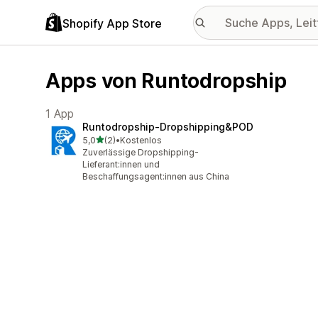
Shopify App Store
Apps von Runtodropship
1 App
Runtodropship‑Dropshipping&POD
von 5 Sternen
5,0
(2)
•
Kostenlos
2 Rezensionen insgesamt
Zuverlässige Dropshipping-
Lieferant:innen und
Beschaffungsagent:innen aus China