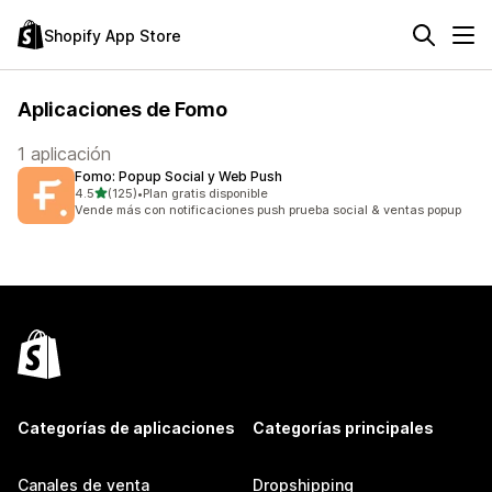
Shopify App Store
Aplicaciones de Fomo
1 aplicación
Fomo: Popup Social y Web Push
de 5 estrellas
4.5
(125)
•
Plan gratis disponible
125 reseñas en total
Vende más con notificaciones push prueba social & ventas popup
Categorías de aplicaciones
Categorías principales
Canales de venta
Dropshipping