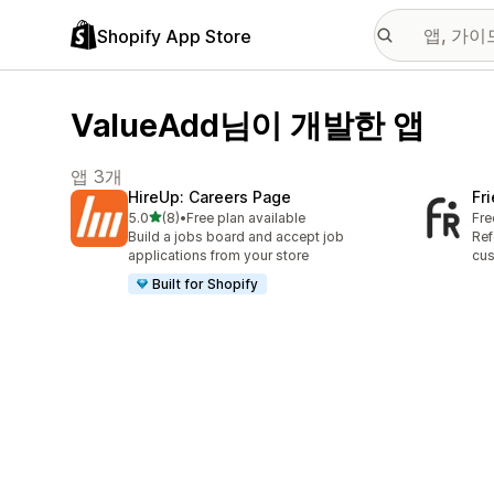
Shopify App Store
ValueAdd님이 개발한 앱
앱 3개
HireUp: Careers Page
Fr
별 5개 중
5.0
(8)
•
Free plan available
Fre
총 리뷰 8개
Build a jobs board and accept job
Ref
applications from your store
cus
Built for Shopify