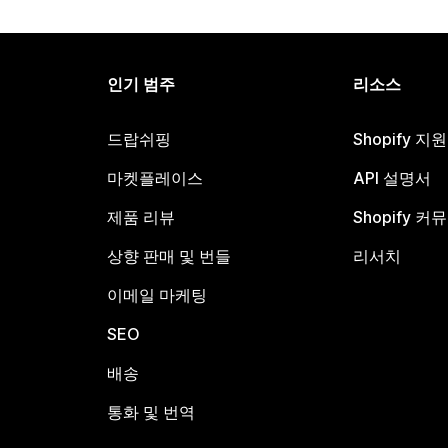
인기 범주
리소스
드랍쉬핑
Shopify 지
마켓플레이스
API 설명서
제품 리뷰
Shopify 커
상향 판매 및 번들
리서치
이메일 마케팅
SEO
배송
통화 및 번역