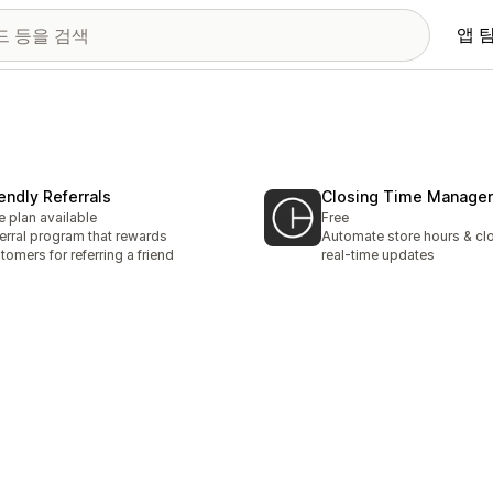
앱 
iendly Referrals
Closing Time Manager
e plan available
Free
erral program that rewards
Automate store hours & cl
tomers for referring a friend
real-time updates