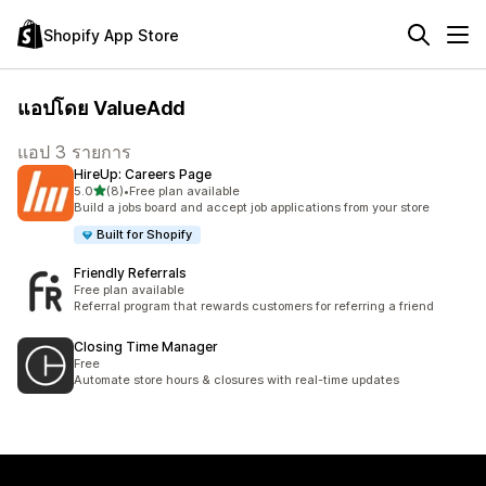
Shopify App Store
แอปโดย ValueAdd
แอป 3 รายการ
HireUp: Careers Page
เต็ม 5 ดาว
5.0
(8)
•
Free plan available
ทั้งหมด 8 รีวิว
Build a jobs board and accept job applications from your store
Built for Shopify
Friendly Referrals
Free plan available
Referral program that rewards customers for referring a friend
Closing Time Manager
Free
Automate store hours & closures with real-time updates