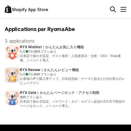
Shopify App Store
Applications par RyomaAbe
3 applications
RYX Wishlist｜かんたんお気に入り機能
étoile(s) sur 5
5,0
(1)
•
無料プランあり
1 avis au total
日本語で迷わず設定。ゲスト保存・人気度表示・分析・CSV・Flow連
携。ノーコード導入
RYX Review｜かんたんレビュー機能
étoile(s) sur 5
5,0
(1)
•
無料プランあり
1 avis au total
お客様の声で購入率アップ。日本語完結・テーマに貼るだけ5分導入のレ
ビューアプリ
RYX Gate｜かんたんページロック・アクセス制限
無料プランあり
日本語で迷わず設定。パスワード・タグ・ログイン必須の3方式で商品や
ページをロック。ノーコード導入。