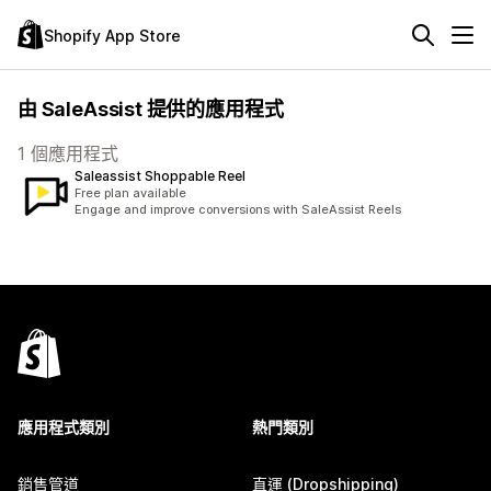
Shopify App Store
由 SaleAssist 提供的應用程式
1 個應用程式
Saleassist Shoppable Reel
Free plan available
Engage and improve conversions with SaleAssist Reels
應用程式類別
熱門類別
銷售管道
直運 (Dropshipping)