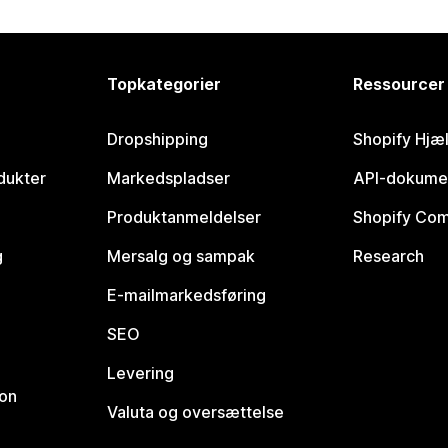
Topkategorier
Ressourcer
Dropshipping
Shopify Hjæ
dukter
Markedspladser
API-dokume
Produktanmeldelser
Shopify Co
g
Mersalg og sampak
Research
E-mailmarkedsføring
SEO
Levering
ion
Valuta og oversættelse