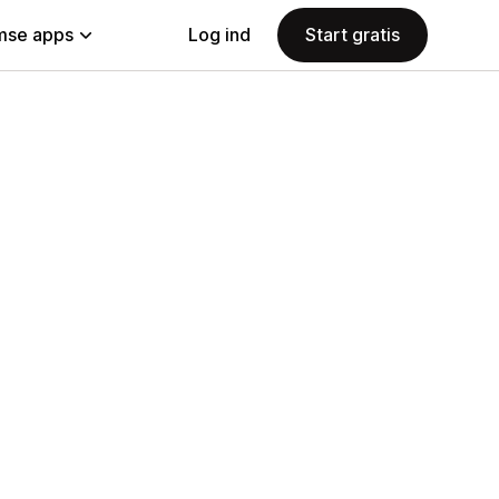
se apps
Log ind
Start gratis