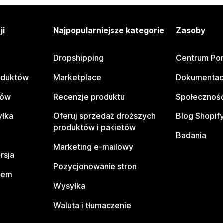
ji
Najpopularniejsze kategorie
Zasoby
Dropshipping
Centrum Po
oduktów
Marketplace
Dokumentac
tów
Recenzje produktu
Społeczność
yłka
Oferuj sprzedaż droższych
Blog Shopif
produktów i pakietów
Badania
Marketing e-mailowy
rsja
Pozycjonowanie stron
pem
Wysyłka
Waluta i tłumaczenie