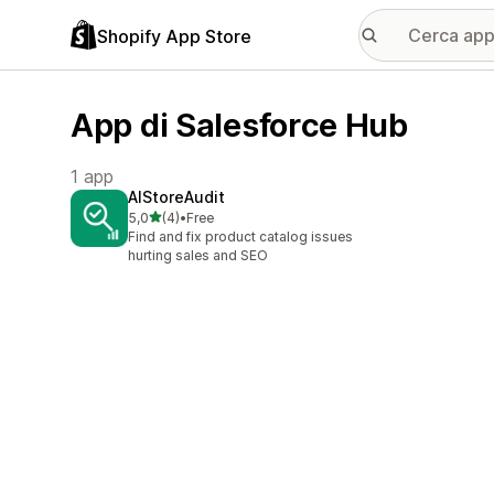
Shopify App Store
App di Salesforce Hub
1 app
AIStoreAudit
stelle su 5
5,0
(4)
•
Free
4 recensioni totali
Find and fix product catalog issues
hurting sales and SEO