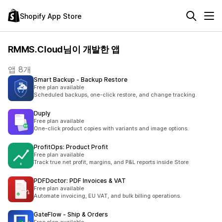
Shopify App Store
RMMS.Cloud님이 개발한 앱
앱 8개
Smart Backup ‑ Backup Restore
Free plan available
Scheduled backups, one-click restore, and change tracking.
Duply
Free plan available
One-click product copies with variants and image options.
ProfitOps: Product Profit
Free plan available
Track true net profit, margins, and P&L reports inside Store
PDFDoctor: PDF Invoices & VAT
Free plan available
Automate invoicing, EU VAT, and bulk billing operations.
GateFlow ‑ Ship & Orders