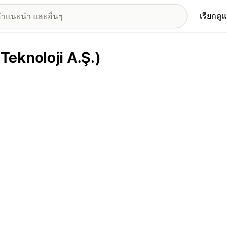
เรียกดู
eknoloji A.Ş.)