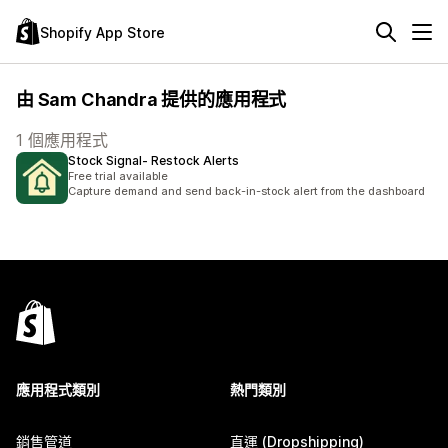
Shopify App Store
由 Sam Chandra 提供的應用程式
1 個應用程式
Stock Signal‑ Restock Alerts
Free trial available
Capture demand and send back-in-stock alert from the dashboard
應用程式類別
熱門類別
銷售管道
直運 (Dropshipping)