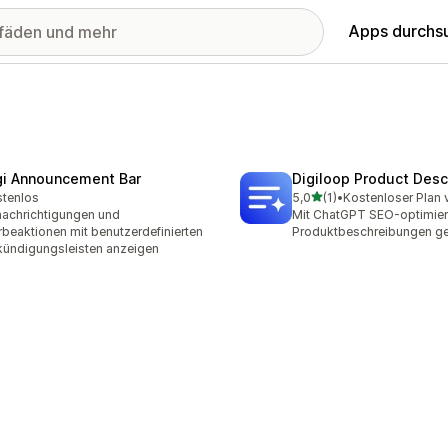
Apps durchs
gi Announcement Bar
Digiloop Product Desc
von 5 Sternen
tenlos
5,0
(1)
•
Kostenloser Plan 
1 Rezensionen insgesamt
achrichtigungen und
Mit ChatGPT SEO-optimier
beaktionen mit benutzerdefinierten
Produktbeschreibungen ge
ündigungsleisten anzeigen