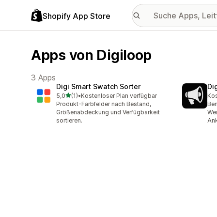
Shopify App Store
Apps von Digiloop
3 Apps
Digi Smart Swatch Sorter
Di
von 5 Sternen
5,0
(1)
•
Kostenloser Plan verfügbar
Kos
1 Rezensionen insgesamt
Produkt-Farbfelder nach Bestand,
Ben
Größenabdeckung und Verfügbarkeit
Wer
sortieren.
Ank