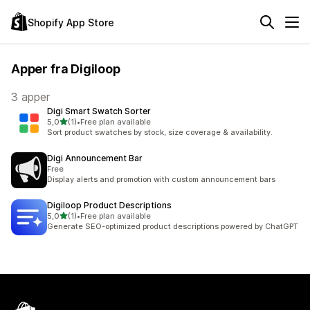
Shopify App Store
Apper fra Digiloop
3 apper
Digi Smart Swatch Sorter
av 5 stjerner
5,0
(1)
•
Free plan available
Totalt 1 omtaler
Sort product swatches by stock, size coverage & availability.
Digi Announcement Bar
Free
Display alerts and promotion with custom announcement bars
Digiloop Product Descriptions
av 5 stjerner
5,0
(1)
•
Free plan available
Totalt 1 omtaler
Generate SEO-optimized product descriptions powered by ChatGPT