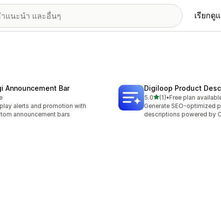
เรียกดู
gi Announcement Bar
Digiloop Product Desc
เต็ม 5 ดาว
e
5.0
(1)
•
Free plan availabl
ทั้งหมด 1 รีวิว
play alerts and promotion with
Generate SEO-optimized p
stom announcement bars
descriptions powered by