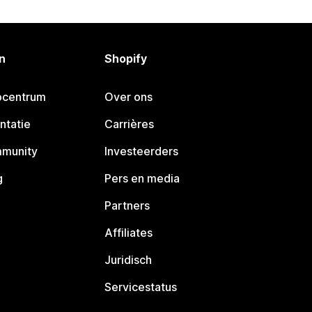
n
Shopify
pcentrum
Over ons
ntatie
Carrières
mmunity
Investeerders
g
Pers en media
Partners
Affiliates
Juridisch
Servicestatus