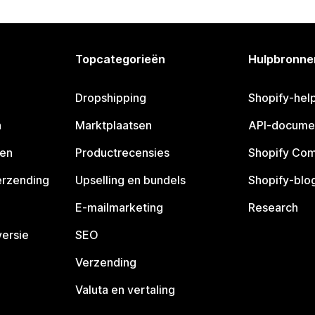
Topcategorieën
Hulpbronne
Dropshipping
Shopify-hel
n
Marktplaatsen
API-docume
pen
Productrecensies
Shopify Co
erzending
Upselling en bundels
Shopify-blo
E-mailmarketing
Research
ersie
SEO
Verzending
Valuta en vertaling