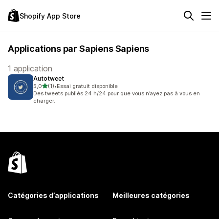
Shopify App Store
Applications par Sapiens Sapiens
1 application
Autotweet
étoile(s) sur 5
5,0
(1)
•
Essai gratuit disponible
1 avis au total
Des tweets publiés 24 h/24 pour que vous n’ayez pas à vous en
charger.
Catégories d’applications
Meilleures catégories