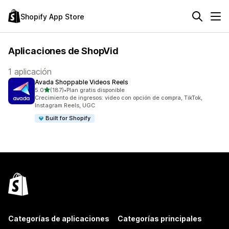
Shopify App Store
Aplicaciones de ShopVid
1 aplicación
Avada Shoppable Videos Reels
de 5 estrellas
5.0
(187)
•
Plan gratis disponible
187 reseñas en total
Crecimiento de ingresos: video con opción de compra, TikTok,
Instagram Reels, UGC
Built for Shopify
Categorías de aplicaciones
Categorías principales