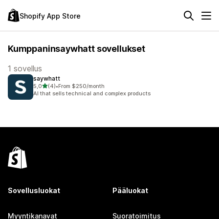
Shopify App Store
Kumppaninsaywhatt sovellukset
1 sovellus
saywhatt
/ 5 tähteä
5,0
(4)
•
From $250/month
4 arvostelua yhteensä
AI that sells technical and complex products
Sovellusluokat
Pääluokat
Myyntikanavat
Suoratoimitus