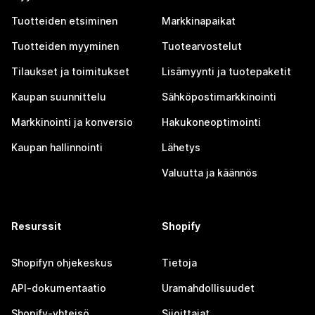
Tuotteiden etsiminen
Markkinapaikat
Tuotteiden myyminen
Tuotearvostelut
Tilaukset ja toimitukset
Lisämyynti ja tuotepaketit
Kaupan suunnittelu
Sähköpostimarkkinointi
Markkinointi ja konversio
Hakukoneoptimointi
Kaupan hallinnointi
Lähetys
Valuutta ja käännös
Resurssit
Shopify
Shopifyn ohjekeskus
Tietoja
API-dokumentaatio
Uramahdollisuudet
Shopify-yhteisö
Sijoittajat