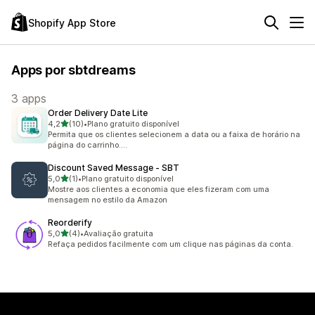
Shopify App Store
Apps por sbtdreams
3 apps
Order Delivery Date Lite
de 5 estrelas
4,2
(10)
•
Plano gratuito disponível
10 avaliações ao todo
Permita que os clientes selecionem a data ou a faixa de horário na
página do carrinho....
Discount Saved Message ‑ SBT
de 5 estrelas
5,0
(1)
•
Plano gratuito disponível
1 avaliações ao todo
Mostre aos clientes a economia que eles fizeram com uma
mensagem no estilo da Amazon
Reorderify
de 5 estrelas
5,0
(4)
•
Avaliação gratuita
4 avaliações ao todo
Refaça pedidos facilmente com um clique nas páginas da conta.